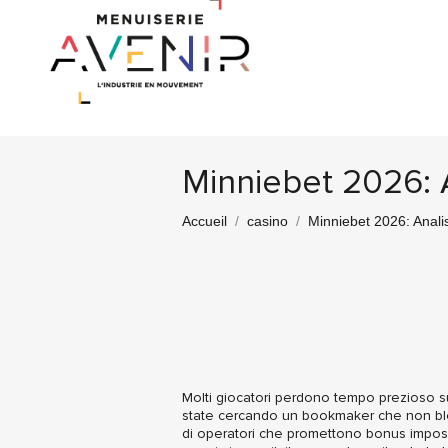
Minniebet 2026: A
Vous êtes ici :
Accueil
casino
Minniebet 2026: Analis
Molti giocatori perdono tempo prezioso su
state cercando un bookmaker che non blo
di operatori che promettono bonus impossib