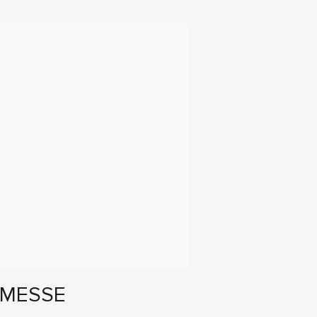
MMESSE