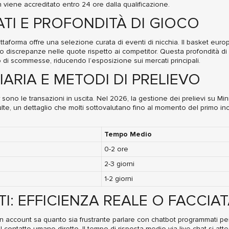
 viene accreditato entro 24 ore dalla qualificazione.
ATI E PROFONDITÀ DI GIOCO
piattaforma offre una selezione curata di eventi di nicchia. Il basket eur
o discrepanze nelle quote rispetto ai competitor. Questa profondità di
io di scommesse, riducendo l’esposizione sui mercati principali.
IARIA E METODI DI PRELIEVO
 sono le transazioni in uscita. Nel 2026, la gestione dei prelievi su Mi
lte, un dettaglio che molti sottovalutano fino al momento del primo in
Tempo Medio
0-2 ore
2-3 giorni
1-2 giorni
I: EFFICIENZA REALE O FACCIAT
account sa quanto sia frustrante parlare con chatbot programmati per
contatto umano diretto. Il tempo di risposta medio via live chat si attes