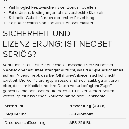
Wahlmöglichkeit zwischen zwei Bonusmodellen
Faire Umsatzbedingungen ohne versteckte Klauseln
Schnelle Gutschrift nach der ersten Einzahlung
Kein Ausschluss von spezifischen Wettmärkten
SICHERHEIT UND
LIZENZIERUNG: IST NEOBET
SERIÖS?
Vertrauen ist gut, eine deutsche Glücksspiellizenz ist besser.
Neobet operiert unter strenger Aufsicht, was die Spielersicherheit
auf ein Niveau hebt, das bei Offshore-Anbietern schlicht nicht
existiert. Die Verifizierungsprozesse sind zwar strikt, garantieren
aber, dass Ihr Kapital und Ihre Daten vor unbefugtem Zugriff
geschützt bleiben. Wer heute noch auf unlizenzierten Seiten
wettet, spielt russisches Roulette mit seinem Bankkonto.
Kriterium
Bewertung (2026)
Regulierung
GGL-konform
Datenverschlüsselung
AES-256 Bit