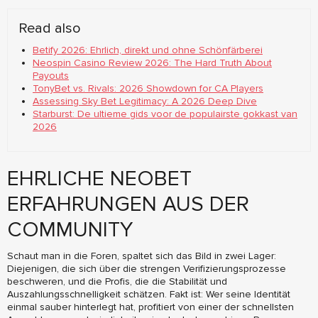
Read also
Betify 2026: Ehrlich, direkt und ohne Schönfärberei
Neospin Casino Review 2026: The Hard Truth About
Payouts
TonyBet vs. Rivals: 2026 Showdown for CA Players
Assessing Sky Bet Legitimacy: A 2026 Deep Dive
Starburst: De ultieme gids voor de populairste gokkast van
2026
EHRLICHE NEOBET
ERFAHRUNGEN AUS DER
COMMUNITY
Schaut man in die Foren, spaltet sich das Bild in zwei Lager:
Diejenigen, die sich über die strengen Verifizierungsprozesse
beschweren, und die Profis, die die Stabilität und
Auszahlungsschnelligkeit schätzen. Fakt ist: Wer seine Identität
einmal sauber hinterlegt hat, profitiert von einer der schnellsten