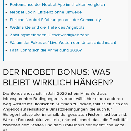
Performance der Neobet App im direkten Vergleich
Neobet Login: Effizienz ohne Umwege
Ehrliche Neobet Erfahrungen aus der Community
Wettmärkte und die Tiefe des Angebots
Zahlungsmethoden: Geschwindigkeit zählt
Warum der Fokus auf Live-Wetten den Unterschied macht
Fazit: Lohnt sich die Anmeldung 2026?
DER NEOBET BONUS: WAS
BLEIBT WIRKLICH HÄNGEN?
Die Bonuslandschaft im Jahr 2026 ist ein Minenfeld aus
intransparenten Bedingungen. Neobet wählt hier einen anderen
Weg. Anstatt mit utopischen Summen zu locken, fokussiert sich das
Angebot auf realistische Umsatzbedingungen, die auch für
Gelegenheitsspieler innerhalb der gesetzten Fristen machbar sind.
Wer die Bonusstruktur versteht, erkennt schnell, dass die Flexibilität
zwischen dem Starter- und dem Profi-Bonus der eigentliche Vorteil
ist.