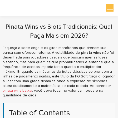
Pinata Wins vs Slots Tradicionais: Qual
Paga Mais em 2026?
Vous êtes ici :
Esqueça a sorte cega e os giros monótonos que drenam sua
banca sem oferecer retorno. A volatilidade do
pinata wins
não foi
desenhada para jogadores casuais que buscam apenas luzes
piscando, mas para quem calcula probabilidades e entende que a
frequência de acertos importa tanto quanto o multiplicador
máximo. Enquanto as máquinas de frutas clássicas se prendem a
linhas de pagamento rígidas, este título da PG Soft força o jogador
a lidar com uma grade dinâmica onde a explosão de símbolos
altera drasticamente a matemática de cada rodada. Ao aprender
pinata wins baixar
, você deve focar no valor da moeda e na
quantidade de giros.
Table of Contents