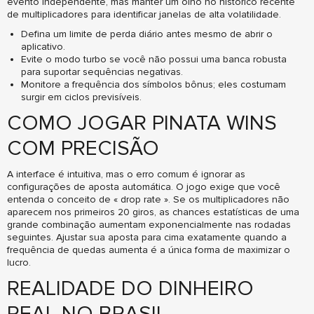
evento independente, mas manter um olho no histórico recente
de multiplicadores para identificar janelas de alta volatilidade.
Defina um limite de perda diário antes mesmo de abrir o
aplicativo.
Evite o modo turbo se você não possui uma banca robusta
para suportar sequências negativas.
Monitore a frequência dos símbolos bônus; eles costumam
surgir em ciclos previsíveis.
COMO JOGAR PINATA WINS
COM PRECISÃO
A interface é intuitiva, mas o erro comum é ignorar as
configurações de aposta automática. O jogo exige que você
entenda o conceito de « drop rate ». Se os multiplicadores não
aparecem nos primeiros 20 giros, as chances estatísticas de uma
grande combinação aumentam exponencialmente nas rodadas
seguintes. Ajustar sua aposta para cima exatamente quando a
frequência de quedas aumenta é a única forma de maximizar o
lucro.
REALIDADE DO DINHEIRO
REAL NO BRASIL