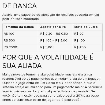
DE BANCA
Abaixo, uma sugestão de alocação de recursos baseada em um
perfil de risco moderado:
Tamanho da Banca
Aposta por Giro
Meta de Lucro
R$ 100
R$ 0,20 – R$ 0,50
R$ 20
R$ 500
R$ 1,00 – R$ 2,00
R$ 100
R$ 2000+
R$ 5,00+
R$ 400
POR QUE A VOLATILIDADE É
SUA ALIADA
Muitos novatos temem a alta volatilidade, mas ela é a única
responsável pelos pagamentos que mudam o dia de um jogador.
Quando o jogo entra em um « ciclo frio », a tendência é que o
sistema esteja acumulando para um pagamento maior. A paciência
aqui é mais valiosa do que qualquer software de previsão. Se
você não tem estômago para ver o saldo oscilar 20% para baixo
antes de subir, este estilo de jogo não é para você.