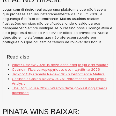
Jogar com dinheiro real exige uma plataforma que não trave e
que processe saques instantaneamente via PIX. Em 2026, a
segurança é o fator determinante. Muitos usuários relatam
frustrações em sites não certificados, onde o saldo parece
desaparecer. Sempre verifique se o cassino possui licença ativa e
se o jogo está rodando via servidor oficial da provedora. Nunca
deposite em plataformas que não oferecem suporte em
português ou que ocultam os termos de rollover dos bônus.
Read also
Wbetz Review 2026: Is deze aanbieder je tijd echt waard?
Casinoin: Πώς να κυριαρχήσετε στο παιχνίδι το 2026
Jackpot City Canada Review: 2026 Performance Metrics
Casinonic Casino Review 2026: Performance and Payout
Analysis
The Dog House 2026: Waarom deze gokkast nog steeds
domineert
PINATA WINS BAIXAR: