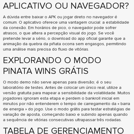
APLICATIVO OU NAVEGADOR?
A dúvida entre baixar o APK ou jogar direto no navegador é
comum. O aplicativo oferece uma vantagem crucial: a estabilidade
da conexão. Em horários de pico, o navegador pode sofrer
atrasos, o que altera a percepção visual do jogo. Se você
pretende levar a sério, o download do app oficial garante que a
animação da quebra da piñata ocorra sem engasgos, permitindo
uma análise mais precisa do fluxo de vitórias.
EXPLORANDO O MODO
PINATA WINS GRÁTIS
O modo demo não serve apenas para diversão; é o seu
laboratório de testes. Antes de colocar um único real, utilize a
versão gratuita para mapear a sensibilidade da volatilidade. Muitos
jogadores ignoram esta etapa e perdem o bankroll inicial em
minutos por não entenderem o tempo de carregamento da « barra
de energia » do jogo. Use o modo grátis para testar estratégias de
variação de aposta, começando baixo e subindo apenas quando
a sequência de vitórias consecutivas ultrapassar três rodadas.
TABELA DE GERENCIAMENTO