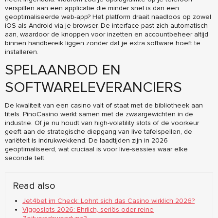
verspillen aan een applicatie die minder snel is dan een
geoptimaliseerde web-app? Het platform draait naadloos op zowel
iOS als Android via je browser. De interface past zich automatisch
aan, waardoor de knoppen voor inzetten en accountbeheer altijd
binnen handbereik liggen zonder dat je extra software hoeft te
installeren.
SPELAANBOD EN
SOFTWARELEVERANCIERS
De kwaliteit van een casino valt of staat met de bibliotheek aan
titels. PinoCasino werkt samen met de zwaargewichten in de
industrie. Of je nu houdt van high-volatility slots of de voorkeur
geeft aan de strategische diepgang van live tafelspellen, de
variëteit is indrukwekkend. De laadtijden zijn in 2026
geoptimaliseerd, wat cruciaal is voor live-sessies waar elke
seconde telt.
Read also
Jet4bet im Check: Lohnt sich das Casino wirklich 2026?
Viggoslots 2026: Ehrlich, seriös oder reine