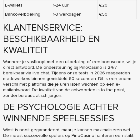
E-wallets
1-24 uur
€20
Bankoverboeking
1-3 werkdagen
€50
KLANTENSERVICE:
BESCHIKBAARHEID EN
KWALITEIT
Wanneer je vastloopt met een uitbetaling of een bonuscode, wil je
direct antwoord. De ondersteuning bij PinoCasino is 24/7
bereikbaar via live chat. Tijdens onze tests in 2026 reageerden
medewerkers binnen gemiddeld 60 seconden. Dit is een enorm
verschil met platforms die je uren laten wachten op een e-
mailantwoord. De kwaliteit van de antwoorden is to-the-point,
zonder bureaucratisch jargon.
DE PSYCHOLOGIE ACHTER
WINNENDE SPEELSESSIES
Winst is nooit gegarandeerd, maar je kansen maximaliseren wel.
De meest succesvolle spelers op PinoCasino hanteren een strikt