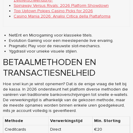
Zeitverschwendung?
Spinaway Versus Rivals: 2026 Platform Showdown
Top Uptown Pokies Casino Picks for 2026
Casino Mania 2026: Analisi Critica della Piattaforma
NetEnt en Microgaming voor klassieke titels.
Evolution Gaming voor een meeslepende live ervaring.
Pragmatic Play voor de nieuwste slot-mechanics.
Yggdrasil voor unieke visuele stijlen.
BETAALMETHODEN EN
TRANSACTIESNELHEID
Hoe snel kun je winst opnemen? Dat is de enige vraag die telt bij
de kassa. In 2026 ondersteunt het platform diverse methoden die
variëren van traditionele bankoverschrijvingen tot snelle e-wallets.
De verwerkingstijd is afhankelijk van de gekozen methode, maar
de meeste opnames worden binnen enkele uren goedgekeurd,
mits je account volledig is geverifieerd.
Methode
Verwerkingstijd
Min. Storting
Creditcards
Direct
€20