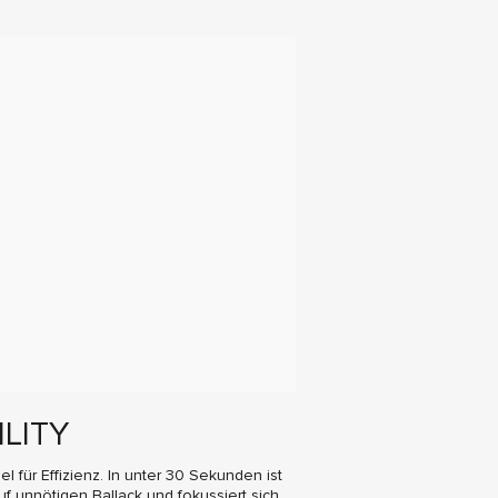
LITY
l für Effizienz. In unter 30 Sekunden ist
f unnötigen Ballack und fokussiert sich