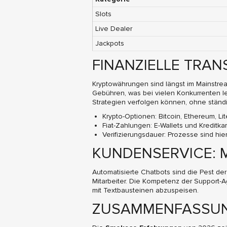
Slots
Live Dealer
Jackpots
FINANZIELLE TRA
Kryptowährungen sind längst im Mainstre
Gebühren, was bei vielen Konkurrenten lei
Strategien verfolgen können, ohne ständi
Krypto-Optionen: Bitcoin, Ethereum, Lit
Fiat-Zahlungen: E-Wallets und Kreditkar
Verifizierungsdauer: Prozesse sind hi
KUNDENSERVICE: 
Automatisierte Chatbots sind die Pest de
Mitarbeiter. Die Kompetenz der Support-A
mit Textbausteinen abzuspeisen.
ZUSAMMENFASSUN