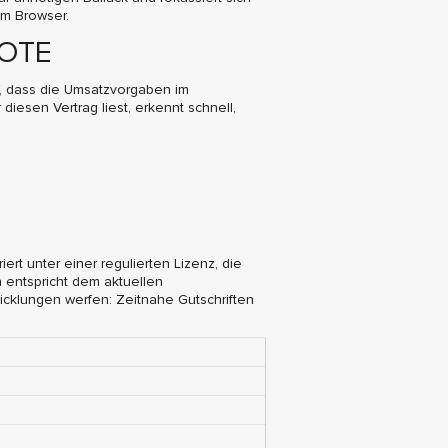
im Browser.
BOTE
f, dass die Umsatzvorgaben im
diesen Vertrag liest, erkennt schnell,
ert unter einer regulierten Lizenz, die
 entspricht dem aktuellen
wicklungen werfen: Zeitnahe Gutschriften