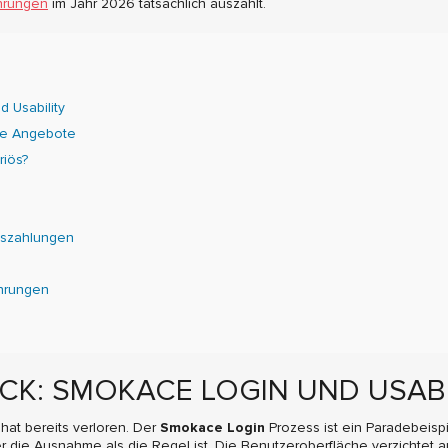
hrungen
im Jahr 2026 tatsächlich auszahlt.
 Usability
ie Angebote
riös?
Auszahlungen
hrungen
CK: SMOKACE LOGIN UND USABI
hat bereits verloren. Der
Smokace Login
Prozess ist ein Paradebeispie
 die Ausnahme als die Regel ist. Die Benutzeroberfläche verzichtet au