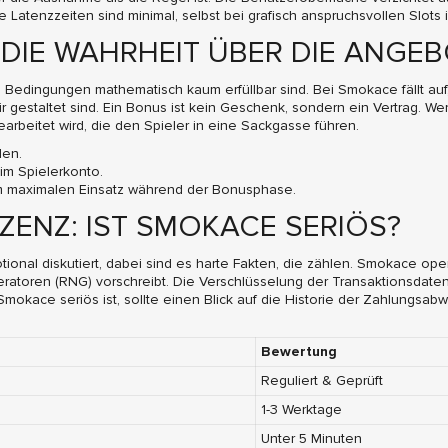
e Latenzzeiten sind minimal, selbst bei grafisch anspruchsvollen Slots 
DIE WAHRHEIT ÜBER DIE ANGE
e Bedingungen mathematisch kaum erfüllbar sind. Bei Smokace fällt au
r gestaltet sind. Ein Bonus ist kein Geschenk, sondern ein Vertrag. Wer 
earbeitet wird, die den Spieler in eine Sackgasse führen.
den.
im Spielerkonto.
 maximalen Einsatz während der Bonusphase.
IZENZ: IST SMOKACE SERIÖS?
tional diskutiert, dabei sind es harte Fakten, die zählen. Smokace operi
ratoren (RNG) vorschreibt. Die Verschlüsselung der Transaktionsdaten
mokace seriös ist, sollte einen Blick auf die Historie der Zahlungsab
Bewertung
Reguliert & Geprüft
1-3 Werktage
Unter 5 Minuten