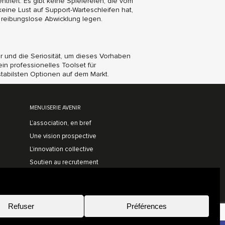
triert. Es gibt keine Spielereien, die vom
eine Lust auf Support-Warteschleifen hat,
ine reibungslose Abwicklung legen.
ur und die Seriosität, um dieses Vorhaben
ein professionelles Toolset für
 stabilsten Optionen auf dem Markt.
MENUISERIE AVENIR
L’association, en bref
Une vision prospective
L’innovation collective
Soutien au recrutement
Nos adhérents
Adhérer
Nos partenaires
Postuler
Refuser
Préférences