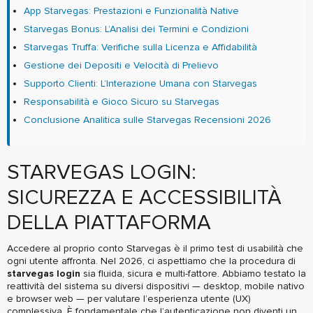
App Starvegas: Prestazioni e Funzionalità Native
Starvegas Bonus: L’Analisi dei Termini e Condizioni
Starvegas Truffa: Verifiche sulla Licenza e Affidabilità
Gestione dei Depositi e Velocità di Prelievo
Supporto Clienti: L’Interazione Umana con Starvegas
Responsabilità e Gioco Sicuro su Starvegas
Conclusione Analitica sulle Starvegas Recensioni 2026
STARVEGAS LOGIN:
SICUREZZA E ACCESSIBILITÀ
DELLA PIATTAFORMA
Accedere al proprio conto Starvegas è il primo test di usabilità che
ogni utente affronta. Nel 2026, ci aspettiamo che la procedura di
starvegas login
sia fluida, sicura e multi-fattore. Abbiamo testato la
reattività del sistema su diversi dispositivi — desktop, mobile nativo
e browser web — per valutare l’esperienza utente (UX)
complessiva. È fondamentale che l’autenticazione non diventi un