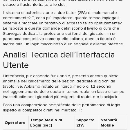
ostacolo frustrante tra te e le slot.
Il sistema di autenticazione a due fattori (2FA) è implementato
correttamente? E, cosa più importante, quanto tempo impiega il
sistema a bloccare un tentativo di accesso fallito ripetutamente?
Le risposte a queste domande definiscono il livello di cura che
Starvegas dedica alla protezione dei fondi dei giocatori. In un
panorama competitivo come quello italiano, dove la fiducia è
merce rara, un login macchinoso è un segnale d’allarme precoce.
Analisi Tecnica dell’Interfaccia
Utente
L’interfaccia, pur essendo funzionale, presenta ancora qualche
anomalia nel caricamento delle sezioni dedicate ai giochi da
tavolo live. Abbiamo notato un ritardo medio di 1.2 secondi
nell’aggiornamento delle quote in tempo reale, un lasso di tempo
inaccettabile per i giocatori più esigenti di roulette o blackjack.
Ecco una comparazione semplificata delle performance di login
rispetto ai competitor diretti nel mercato IT:
Tempo Medio di
Supporto
Stabilità
Operatore
Login (sec)
2FA
Mobile