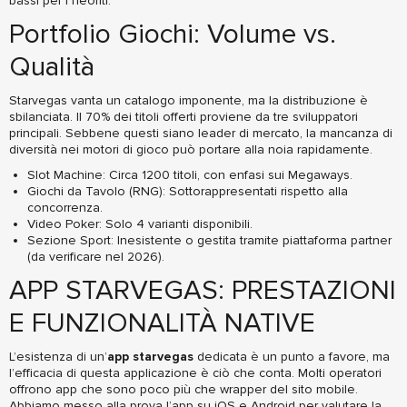
bassi per i neofiti.
Portfolio Giochi: Volume vs.
Qualità
Starvegas vanta un catalogo imponente, ma la distribuzione è
sbilanciata. Il 70% dei titoli offerti proviene da tre sviluppatori
principali. Sebbene questi siano leader di mercato, la mancanza di
diversità nei motori di gioco può portare alla noia rapidamente.
Slot Machine: Circa 1200 titoli, con enfasi sui Megaways.
Giochi da Tavolo (RNG): Sottorappresentati rispetto alla
concorrenza.
Video Poker: Solo 4 varianti disponibili.
Sezione Sport: Inesistente o gestita tramite piattaforma partner
(da verificare nel 2026).
APP STARVEGAS: PRESTAZIONI
E FUNZIONALITÀ NATIVE
L’esistenza di un’
app starvegas
dedicata è un punto a favore, ma
l’efficacia di questa applicazione è ciò che conta. Molti operatori
offrono app che sono poco più che wrapper del sito mobile.
Abbiamo messo alla prova l’app su iOS e Android per valutare la