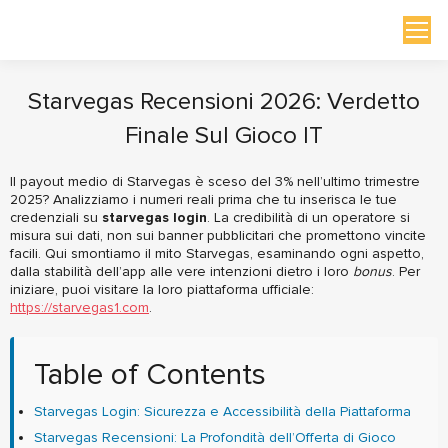
Starvegas Recensioni 2026: Verdetto
Finale Sul Gioco IT
Vous êtes ici :
Il payout medio di Starvegas è sceso del 3% nell’ultimo trimestre
2025? Analizziamo i numeri reali prima che tu inserisca le tue
credenziali su
starvegas login
. La credibilità di un operatore si
misura sui dati, non sui banner pubblicitari che promettono vincite
facili. Qui smontiamo il mito Starvegas, esaminando ogni aspetto,
dalla stabilità dell’app alle vere intenzioni dietro i loro
bonus
. Per
iniziare, puoi visitare la loro piattaforma ufficiale:
https://starvegas1.com
.
Table of Contents
Starvegas Login: Sicurezza e Accessibilità della Piattaforma
Starvegas Recensioni: La Profondità dell’Offerta di Gioco