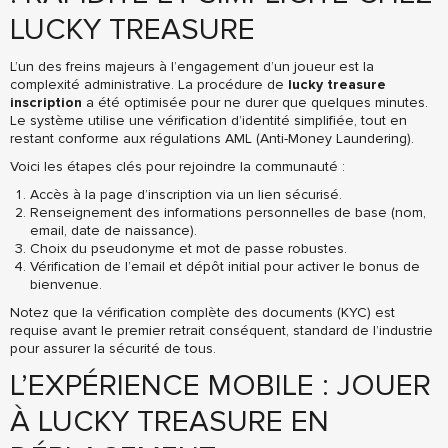
LUCKY TREASURE
L’un des freins majeurs à l’engagement d’un joueur est la
complexité administrative. La procédure de
lucky treasure
inscription
a été optimisée pour ne durer que quelques minutes.
Le système utilise une vérification d’identité simplifiée, tout en
restant conforme aux régulations AML (Anti-Money Laundering).
Voici les étapes clés pour rejoindre la communauté :
Accès à la page d’inscription via un lien sécurisé.
Renseignement des informations personnelles de base (nom,
email, date de naissance).
Choix du pseudonyme et mot de passe robustes.
Vérification de l’email et dépôt initial pour activer le bonus de
bienvenue.
Notez que la vérification complète des documents (KYC) est
requise avant le premier retrait conséquent, standard de l’industrie
pour assurer la sécurité de tous.
L’EXPÉRIENCE MOBILE : JOUER
À LUCKY TREASURE EN