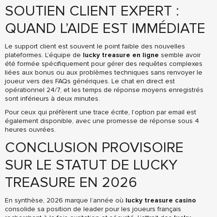
SOUTIEN CLIENT EXPERT :
QUAND L’AIDE EST IMMÉDIATE
Le support client est souvent le point faible des nouvelles
plateformes. L’équipe de
lucky treasure en ligne
semble avoir
été formée spécifiquement pour gérer des requêtes complexes
liées aux bonus ou aux problèmes techniques sans renvoyer le
joueur vers des FAQs génériques. Le chat en direct est
opérationnel 24/7, et les temps de réponse moyens enregistrés
sont inférieurs à deux minutes.
Pour ceux qui préfèrent une trace écrite, l’option par email est
également disponible, avec une promesse de réponse sous 4
heures ouvrées.
CONCLUSION PROVISOIRE
SUR LE STATUT DE LUCKY
TREASURE EN 2026
En synthèse, 2026 marque l’année où
lucky treasure casino
consolide sa position de leader pour les joueurs français