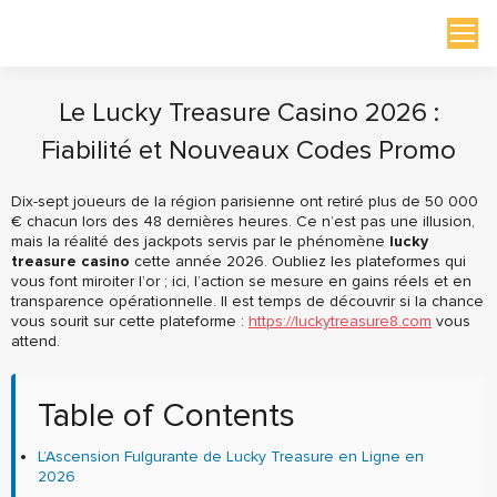
Le Lucky Treasure Casino 2026 :
Fiabilité et Nouveaux Codes Promo
Vous êtes ici :
Dix-sept joueurs de la région parisienne ont retiré plus de 50 000
€ chacun lors des 48 dernières heures. Ce n’est pas une illusion,
mais la réalité des jackpots servis par le phénomène
lucky
treasure casino
cette année 2026. Oubliez les plateformes qui
vous font miroiter l’or ; ici, l’action se mesure en gains réels et en
transparence opérationnelle. Il est temps de découvrir si la chance
vous sourit sur cette plateforme :
https://luckytreasure8.com
vous
attend.
Table of Contents
L’Ascension Fulgurante de Lucky Treasure en Ligne en
2026