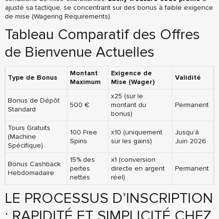
ajusté sa tactique, se concentrant sur des bonus à faible exigence
de mise (Wagering Requirements).
Tableau Comparatif des Offres
de Bienvenue Actuelles
Montant
Exigence de
Type de Bonus
Validité
Maximum
Mise (Wager)
x25 (sur le
Bonus de Dépôt
500 €
montant du
Permanent
Standard
bonus)
Tours Gratuits
100 Free
x10 (uniquement
Jusqu’à
(Machine
Spins
sur les gains)
Juin 2026
Spécifique)
15% des
x1 (conversion
Bonus Cashback
pertes
directe en argent
Permanent
Hebdomadaire
nettes
réel)
LE PROCESSUS D’INSCRIPTION
: RAPIDITÉ ET SIMPLICITÉ CHEZ