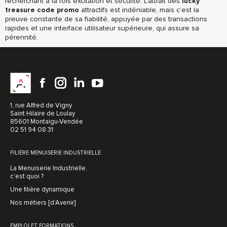
recherchant à la fois excitation et sécurité. L’attrait des
lucky
treasure code promo
attractifs est indéniable, mais c’est la
preuve constante de sa fiabilité, appuyée par des transactions
rapides et une interface utilisateur supérieure, qui assure sa
pérennité.
Facebook
instagram
LinkedIn
YouTube
1, rue Alfred de Vigny
Saint Hilaire de Loulay
85601 Montaigu-Vendée
02 51 94 08 31
FILIÈRE MENUISERIE INDUSTRIELLE
La Menuiserie Industrielle,
c’est quoi ?
Une filière dynamique
Nos métiers [d’Avenir]
EMPLOI ET FORMATIONS