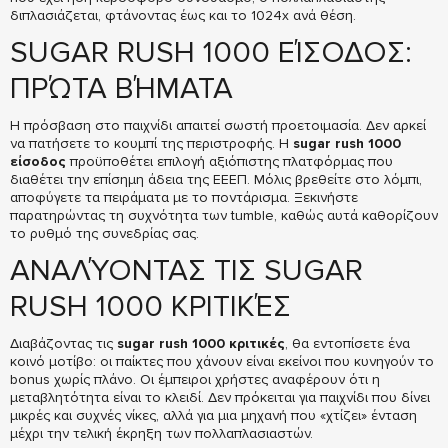
διπλασιάζεται, φτάνοντας έως και το 1024x ανά θέση.
SUGAR RUSH 1000 ΕΊΣΟΔΟΣ:
ΠΡΏΤΑ ΒΉΜΑΤΑ
Η πρόσβαση στο παιχνίδι απαιτεί σωστή προετοιμασία. Δεν αρκεί
να πατήσετε το κουμπί της περιστροφής. Η
sugar rush 1000
είσοδος
προϋποθέτει επιλογή αξιόπιστης πλατφόρμας που
διαθέτει την επίσημη άδεια της ΕΕΕΠ. Μόλις βρεθείτε στο λόμπι,
αποφύγετε τα πειράματα με το ποντάρισμα. Ξεκινήστε
παρατηρώντας τη συχνότητα των tumble, καθώς αυτά καθορίζουν
το ρυθμό της συνεδρίας σας.
ΑΝΑΛΎΟΝΤΑΣ ΤΙΣ SUGAR
RUSH 1000 ΚΡΙΤΙΚΈΣ
Διαβάζοντας τις
sugar rush 1000 κριτικές
, θα εντοπίσετε ένα
κοινό μοτίβο: οι παίκτες που χάνουν είναι εκείνοι που κυνηγούν το
bonus χωρίς πλάνο. Οι έμπειροι χρήστες αναφέρουν ότι η
μεταβλητότητα είναι το κλειδί. Δεν πρόκειται για παιχνίδι που δίνει
μικρές και συχνές νίκες, αλλά για μια μηχανή που «χτίζει» ένταση
μέχρι την τελική έκρηξη των πολλαπλασιαστών.