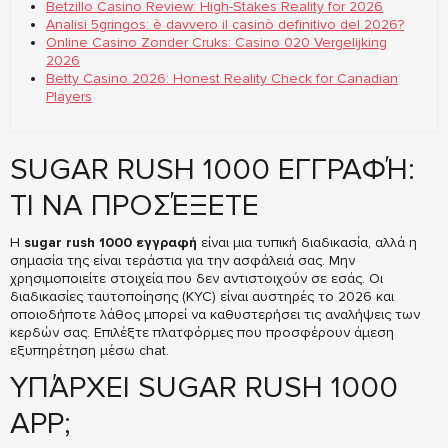
Betzillo Casino Review: High-Stakes Reality for 2026
Analisi 5gringos: è davvero il casinò definitivo del 2026?
Online Casino Zonder Cruks: Casino 020 Vergelijking
2026
Betty Casino 2026: Honest Reality Check for Canadian
Players
SUGAR RUSH 1000 ΕΓΓΡΑΦΉ:
ΤΙ ΝΑ ΠΡΟΣΈΞΕΤΕ
Η
sugar rush 1000 εγγραφή
είναι μια τυπική διαδικασία, αλλά η
σημασία της είναι τεράστια για την ασφάλειά σας. Μην
χρησιμοποιείτε στοιχεία που δεν αντιστοιχούν σε εσάς. Οι
διαδικασίες ταυτοποίησης (KYC) είναι αυστηρές το 2026 και
οποιοδήποτε λάθος μπορεί να καθυστερήσει τις αναλήψεις των
κερδών σας. Επιλέξτε πλατφόρμες που προσφέρουν άμεση
εξυπηρέτηση μέσω chat.
ΥΠΆΡΧΕΙ SUGAR RUSH 1000
APP;