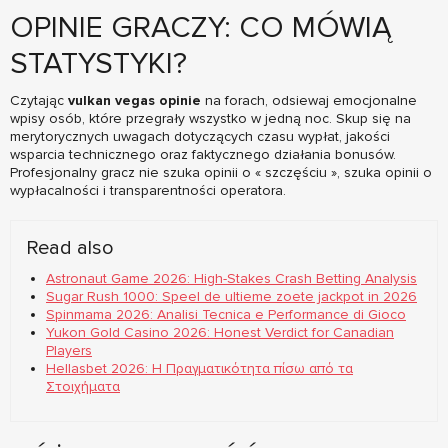
OPINIE GRACZY: CO MÓWIĄ
STATYSTYKI?
Czytając
vulkan vegas opinie
na forach, odsiewaj emocjonalne
wpisy osób, które przegrały wszystko w jedną noc. Skup się na
merytorycznych uwagach dotyczących czasu wypłat, jakości
wsparcia technicznego oraz faktycznego działania bonusów.
Profesjonalny gracz nie szuka opinii o « szczęściu », szuka opinii o
wypłacalności i transparentności operatora.
Read also
Astronaut Game 2026: High-Stakes Crash Betting Analysis
Sugar Rush 1000: Speel de ultieme zoete jackpot in 2026
Spinmama 2026: Analisi Tecnica e Performance di Gioco
Yukon Gold Casino 2026: Honest Verdict for Canadian
Players
Hellasbet 2026: Η Πραγματικότητα πίσω από τα
Στοιχήματα