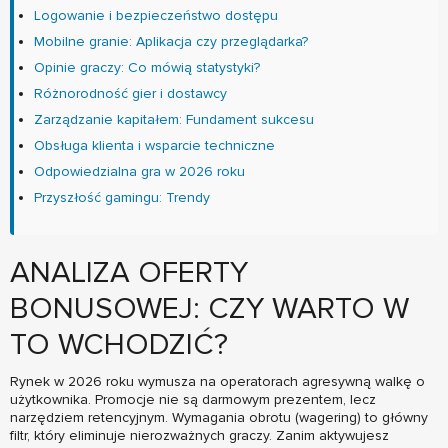
Logowanie i bezpieczeństwo dostępu
Mobilne granie: Aplikacja czy przeglądarka?
Opinie graczy: Co mówią statystyki?
Różnorodność gier i dostawcy
Zarządzanie kapitałem: Fundament sukcesu
Obsługa klienta i wsparcie techniczne
Odpowiedzialna gra w 2026 roku
Przyszłość gamingu: Trendy
ANALIZA OFERTY
BONUSOWEJ: CZY WARTO W
TO WCHODZIĆ?
Rynek w 2026 roku wymusza na operatorach agresywną walkę o
użytkownika. Promocje nie są darmowym prezentem, lecz
narzędziem retencyjnym. Wymagania obrotu (wagering) to główny
filtr, który eliminuje nierozważnych graczy. Zanim aktywujesz