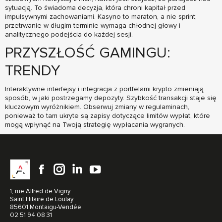
sytuacją. To świadoma decyzja, która chroni kapitał przed
impulsywnymi zachowaniami. Kasyno to maraton, a nie sprint;
przetrwanie w długim terminie wymaga chłodnej głowy i
analitycznego podejścia do każdej sesji.
PRZYSZŁOŚĆ GAMINGU:
TRENDY
Interaktywne interfejsy i integracja z portfelami krypto zmieniają
sposób, w jaki postrzegamy depozyty. Szybkość transakcji staje się
kluczowym wyróżnikiem. Obserwuj zmiany w regulaminach,
ponieważ to tam ukryte są zapisy dotyczące limitów wypłat, które
mogą wpłynąć na Twoją strategię wypłacania wygranych.
Facebook
instagram
LinkedIn
YouTube
1, rue Alfred de Vigny
Saint Hilaire de Loulay
85601 Montaigu-Vendée
02 51 94 08 31