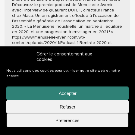
Découvrez le premier podcast de Menuiserie Avenir
avec l’interview de @Laurent DUPET, directeur France
chez Maco. Un enregistrement effectué à l’occasion de
l’assemblée générale de l’association en septembre
2020. « La Menuiserie Industrielle, un marché à l’équilibre
en 2020, et une progression à envisager en 2021 ! »
https://www.menuiserie-avenir.com/wp-
content/uploads/2020/11/Podcast-1-Rentrée-2020-et-
Perspectives.mp3
Gérer le consentement aux
cookies
Mentions légales
|
Politique de confidentialité
|
Réalisation Comwell
Nous utilisons des cookies pour optimiser notre site web et notre
service.
Accepter
Refuser
Postuler
Préférences