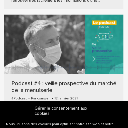
retrouver très facilement les informations d’une…
Podcast #4 : veille prospective du marché
de la menuiserie
#Podcast
Par
comwell
12 janvier 2021
Interview de Pascal MÉTAYER, directeur marketing de
Gérer le consentement aux
Batistyl : la vision prospective du marché de la
cookies
menuiserie Dans ce 4ème podcast #TalkMi, l’association
Menuiserie Avenir présente son dispositif de veille
Nous utilisons des cookies pour optimiser notre site web et notre
prospective. Ce système, mis en place depuis les débuts