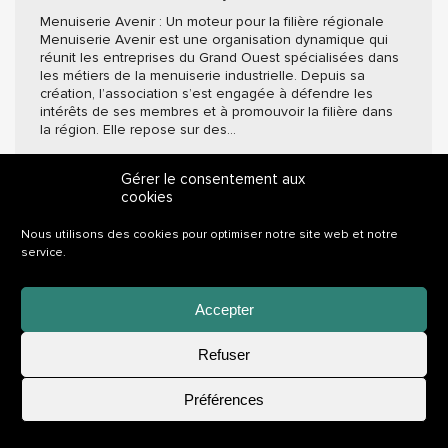
Menuiserie Avenir : Un moteur pour la filière régionale
Menuiserie Avenir est une organisation dynamique qui
réunit les entreprises du Grand Ouest spécialisées dans
les métiers de la menuiserie industrielle. Depuis sa
création, l’association s’est engagée à défendre les
intérêts de ses membres et à promouvoir la filière dans
la région. Elle repose sur des…
Gérer le consentement aux
Mentions légales
|
Politique de confidentialité
|
Réalisation Comwell
cookies
Nous utilisons des cookies pour optimiser notre site web et notre
service.
Accepter
Refuser
Postuler
Préférences