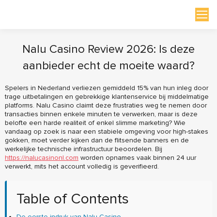
Nalu Casino Review 2026: Is deze
aanbieder echt de moeite waard?
Vous êtes ici :
Spelers in Nederland verliezen gemiddeld 15% van hun inleg door
trage uitbetalingen en gebrekkige klantenservice bij middelmatige
platforms. Nalu Casino claimt deze frustraties weg te nemen door
transacties binnen enkele minuten te verwerken, maar is deze
belofte een harde realiteit of enkel slimme marketing? Wie
vandaag op zoek is naar een stabiele omgeving voor high-stakes
gokken, moet verder kijken dan de flitsende banners en de
werkelijke technische infrastructuur beoordelen. Bij
https://nalucasinonl.com
worden opnames vaak binnen 24 uur
verwerkt, mits het account volledig is geverifieerd.
Table of Contents
De eerste indruk van Nalu Casino