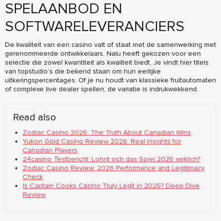
SPELAANBOD EN
SOFTWARELEVERANCIERS
De kwaliteit van een casino valt of staat met de samenwerking met
gerenommeerde ontwikkelaars. Nalu heeft gekozen voor een
selectie die zowel kwantiteit als kwaliteit biedt. Je vindt hier titels
van topstudio’s die bekend staan om hun eerlijke
uitkeringspercentages. Of je nu houdt van klassieke fruitautomaten
of complexe live dealer spellen, de variatie is indrukwekkend.
Read also
Zodiac Casino 2026: The Truth About Canadian Wins
Yukon Gold Casino Review 2026: Real Insights for
Canadian Players
24casino Testbericht: Lohnt sich das Spiel 2026 wirklich?
Zodiac Casino Review: 2026 Performance and Legitimacy
Check
Is Captain Cooks Casino Truly Legit in 2026? Deep Dive
Review