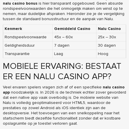
nalu casino bonus
is hier transparant opgebouwd. Geen absurde
rondspeelvoorwaarden die het onmogelijk maken om winst op te
nemen, maar duidelijke afspraken. Hieronder zie je de vergelijking
tussen de standaard bonusstructuur en de aanpak van Nalu.
Kenmerk
Gemiddeld Casino
Nalu Casino
Rondspeelvoorwaarde
45x – 60x
25x – 30x
Geldigheidsduur
7 dagen
30 dagen
Transparantie
Laag
Hoog
MOBIELE ERVARING: BESTAAT
ER EEN NALU CASINO APP?
Veel ervaren spelers vragen zich af of een specifieke
nalu casino
app
noodzakelijk is. In 2026 is de techniek echter zover gevorderd
dat een native app vaak overbodig is. De mobiele website van
Nalu is volledig geoptimaliseerd voor HTML5, waardoor de
prestaties op zowel Android als iOS identiek zijn aan de
desktopversie. Het toevoegen van een snelkoppeling naar het
startscherm biedt dezelfde functionaliteit zonder dat er kostbare
opslagruimte op je toestel verloren gaat.