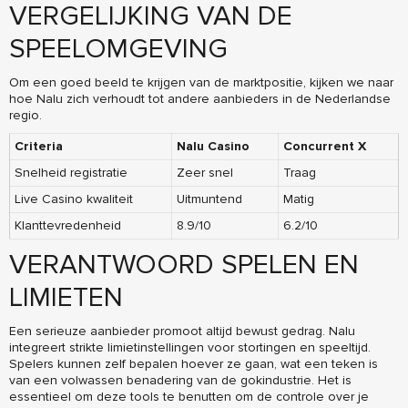
VERGELIJKING VAN DE
SPEELOMGEVING
Om een goed beeld te krijgen van de marktpositie, kijken we naar
hoe Nalu zich verhoudt tot andere aanbieders in de Nederlandse
regio.
Criteria
Nalu Casino
Concurrent X
Snelheid registratie
Zeer snel
Traag
Live Casino kwaliteit
Uitmuntend
Matig
Klanttevredenheid
8.9/10
6.2/10
VERANTWOORD SPELEN EN
LIMIETEN
Een serieuze aanbieder promoot altijd bewust gedrag. Nalu
integreert strikte limietinstellingen voor stortingen en speeltijd.
Spelers kunnen zelf bepalen hoever ze gaan, wat een teken is
van een volwassen benadering van de gokindustrie. Het is
essentieel om deze tools te benutten om de controle over je