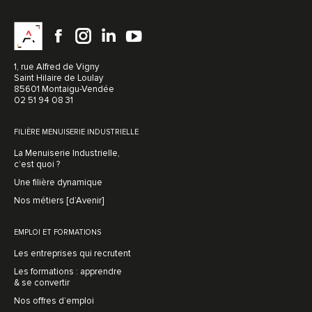
Facebook
instagram
LinkedIn
YouTube
1, rue Alfred de Vigny
Saint Hilaire de Loulay
85601 Montaigu-Vendée
02 51 94 08 31
FILIÈRE MENUISERIE INDUSTRIELLE
La Menuiserie Industrielle,
c’est quoi ?
Une filière dynamique
Nos métiers [d’Avenir]
EMPLOI ET FORMATIONS
Les entreprises qui recrutent
Les formations : apprendre
& se convertir
Nos offres d’emploi