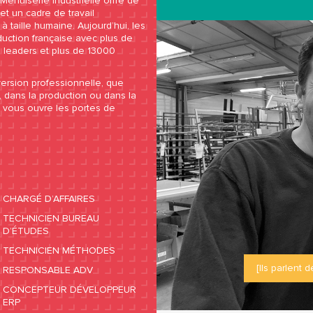
Menuiserie industrielle offre de
t un cadre de travail
 taille humaine. Aujourd’hui, les
duction française avec plus de
 leaders et plus de 13000
rsion professionnelle, que
 dans la production ou dans la
e vous ouvre les portes de
CHARGÉ D’AFFAIRES
TECHNICIEN BUREAU
D’ÉTUDES
TECHNICIEN MÉTHODES
[Ils parlent d
RESPONSABLE ADV
CONCEPTEUR DÉVELOPPEUR
ERP