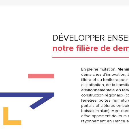
DÉVELOPPER ENS
notre filière de de
En pleine mutation,
Menui
démarches d’innovation, à 
filière et du territoire po
digitalisation, de la trans
environnementale en fédér
construction régionaux (c
fenêtres, portes, fermetu
portails et clôtures en boi
bois/aluminium). Menuiser
développement de leurs c
rayonnement en France et à