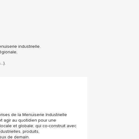
uiserie industrielle.
égionale,
…).
ses de la Menuiserie Industrielle
et agir au quotidien pour une
locale et globale, qui co-construit avec
ustrielles, produits,
jeux de demain.