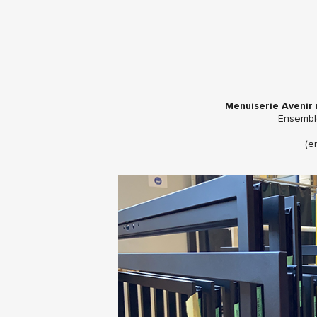
Menuiserie Avenir
r
Ensemble
(e