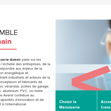
EMBLE
main
serie Avenir
parie sur les
l’échelle des entreprises, de la
ur répondre aux enjeux de la
ition énergétique et
ant industriels et acteurs de la
oncepteurs et fabricants de
res, vérandas, portes de garage,
s, aluminium, P.V.C. ou mixte
ie Avenir contribue au
apacités d’innovation et de
Choisir la
Acco
 l’international.
Menuiserie
tran