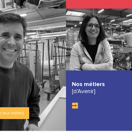
Nos métiers
[d’Avenir]
e leur métier]