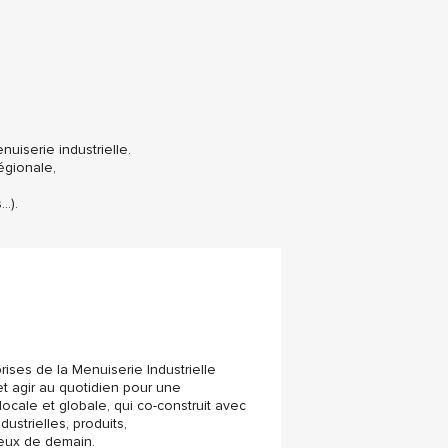
uiserie industrielle.
égionale,
…).
ses de la Menuiserie Industrielle
et agir au quotidien pour une
locale et globale, qui co-construit avec
ustrielles, produits,
jeux de demain.