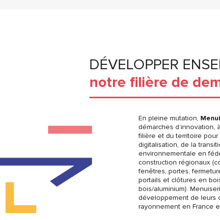
DÉVELOPPER ENS
notre filière de de
En pleine mutation,
Menui
démarches d’innovation, à 
filière et du territoire po
digitalisation, de la trans
environnementale en fédér
construction régionaux (c
fenêtres, portes, fermetu
portails et clôtures en boi
bois/aluminium). Menuiser
développement de leurs c
rayonnement en France et à