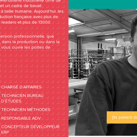
Menuiserie industrielle offre de
t un cadre de travail
 taille humaine. Aujourd’hui, les
duction française avec plus de
 leaders et plus de 13000
rsion professionnelle, que
 dans la production ou dans la
e vous ouvre les portes de
CHARGÉ D’AFFAIRES
TECHNICIEN BUREAU
D’ÉTUDES
TECHNICIEN MÉTHODES
[Ils parlent d
RESPONSABLE ADV
CONCEPTEUR DÉVELOPPEUR
ERP