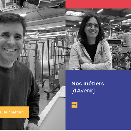
Nos métiers
[d’Avenir]
e leur métier]