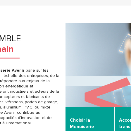
EMBLE
main
serie Avenir
parie sur les
l’échelle des entreprises, de la
ur répondre aux enjeux de la
ition énergétique et
ant industriels et acteurs de la
oncepteurs et fabricants de
res, vérandas, portes de garage,
s, aluminium, P.V.C. ou mixte
ie Avenir contribue au
apacités d’innovation et de
Choisir la
Acco
 l’international.
Menuiserie
tran