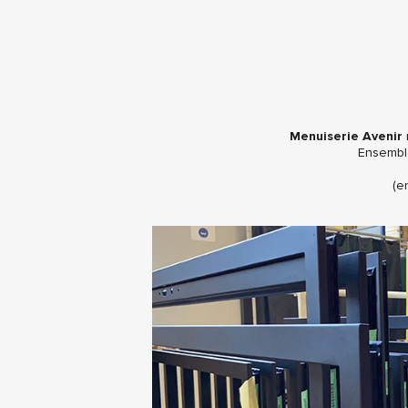
Menuiserie Avenir
r
Ensemble
(e