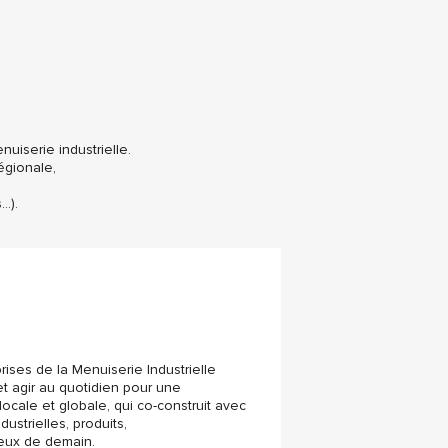
uiserie industrielle.
égionale,
…).
ses de la Menuiserie Industrielle
et agir au quotidien pour une
locale et globale, qui co-construit avec
ustrielles, produits,
jeux de demain.