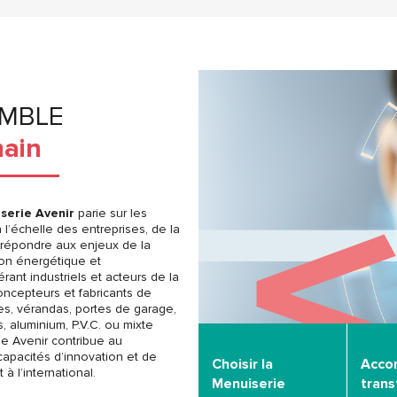
EMBLE
main
serie Avenir
parie sur les
l’échelle des entreprises, de la
ur répondre aux enjeux de la
ition énergétique et
ant industriels et acteurs de la
oncepteurs et fabricants de
res, vérandas, portes de garage,
s, aluminium, P.V.C. ou mixte
ie Avenir contribue au
apacités d’innovation et de
Choisir la
Acco
 l’international.
Menuiserie
tran