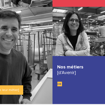
Nos métiers
[d’Avenir]
e leur métier]