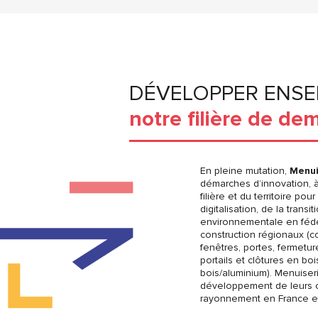
DÉVELOPPER ENS
notre filière de de
En pleine mutation,
Menui
démarches d’innovation, à 
filière et du territoire po
digitalisation, de la trans
environnementale en fédér
construction régionaux (c
fenêtres, portes, fermetu
portails et clôtures en boi
bois/aluminium). Menuiser
développement de leurs c
rayonnement en France et à