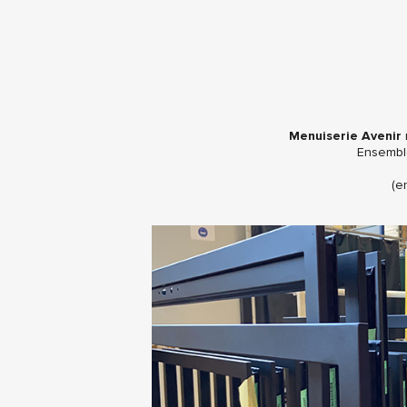
Menuiserie Avenir
r
Ensemble
(e