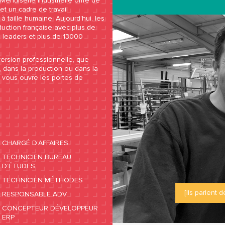
Menuiserie industrielle offre de
t un cadre de travail
 taille humaine. Aujourd’hui, les
duction française avec plus de
 leaders et plus de 13000
rsion professionnelle, que
 dans la production ou dans la
e vous ouvre les portes de
CHARGÉ D’AFFAIRES
TECHNICIEN BUREAU
D’ÉTUDES
TECHNICIEN MÉTHODES
[Ils parlent d
RESPONSABLE ADV
CONCEPTEUR DÉVELOPPEUR
ERP