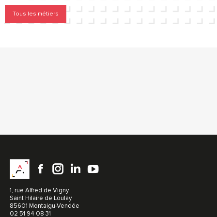
Tous les métiers
Facebook
instagram
LinkedIn
YouTube
1, rue Alfred de Vigny
Saint Hilaire de Loulay
85601 Montaigu-Vendée
02 51 94 08 31