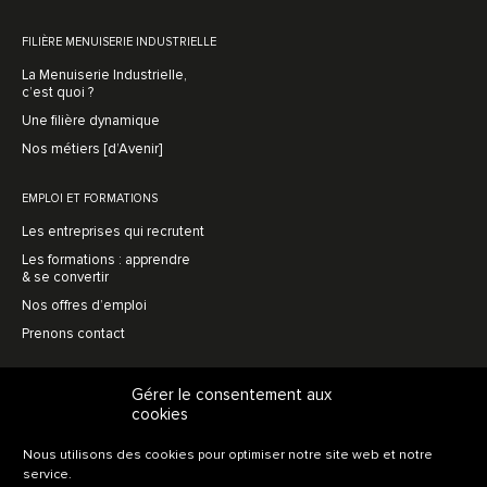
FILIÈRE MENUISERIE INDUSTRIELLE
La Menuiserie Industrielle,
c’est quoi ?
Une filière dynamique
Nos métiers [d’Avenir]
EMPLOI ET FORMATIONS
Les entreprises qui recrutent
Les formations : apprendre
& se convertir
Nos offres d’emploi
Prenons contact
MENUISERIE AVENIR
Gérer le consentement aux
cookies
L’association, en bref
Une vision prospective
Nous utilisons des cookies pour optimiser notre site web et notre
L’innovation collective
service.